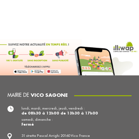
MAIRIE DE
VICO SAGONE
lundi, mardi, mercredi, jeudi, vendredi :
de 08h30 à 12h00 de 13h30 à 17h00
samedi, dimanche :
Fermé
31 stretta Pascal Arrighi 20160 Vico France