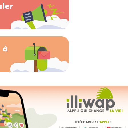
aler
 à