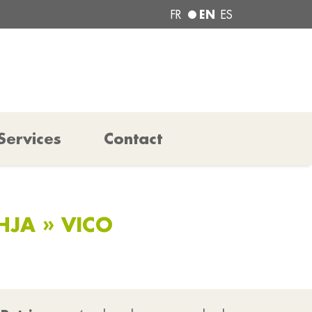
EN
FR
ES
Services
Contact
HJA » VICO