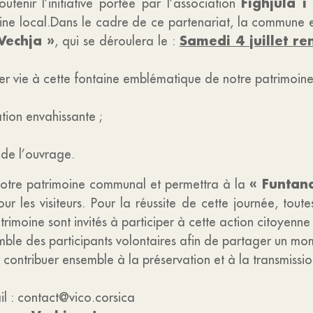
Fighjula i 
enir l’initiative portée par l’association
oine local.Dans le cadre de ce partenariat, la commune e
Vechja »
Samedi 4 juillet r
, qui se déroulera le :
r vie à cette fontaine emblématique de notre patrimoine e
tion envahissante ;
 de l’ouvrage.
« Funtan
notre patrimoine communal et permettra à la
ur les visiteurs. Pour la réussite de cette journée, tout
imoine sont invités à participer à cette action citoyenne 
mble des participants volontaires afin de partager un mome
contribuer ensemble à la préservation et à la transmissi
il : contact@vico.corsica