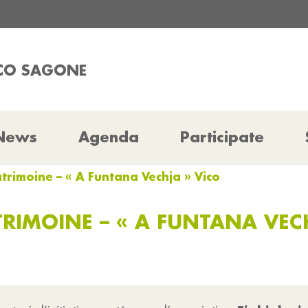
ICO SAGONE
News
Agenda
Participate
atrimoine – « A Funtana Vechja » Vico
RIMOINE – « A FUNTANA VEC