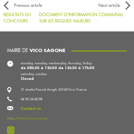
Previous article
Next article
RESULTATS DU
DOCUMENT D'INFORMATION COMMUNAL
CONCOURS
SUR LES RISQUES MAJEURS
MAIRIE DE
VICO SAGONE
monday, tuesday, wednesday, thursday, friday :
de 08h30 à 12h00 de 13h30 à 17h00
saturday, sunday :
Closed
31 stretta Pascal Arrighi 20160 Vico France
04 95 26 60 58
Contact us
https://www.vico.corsica/