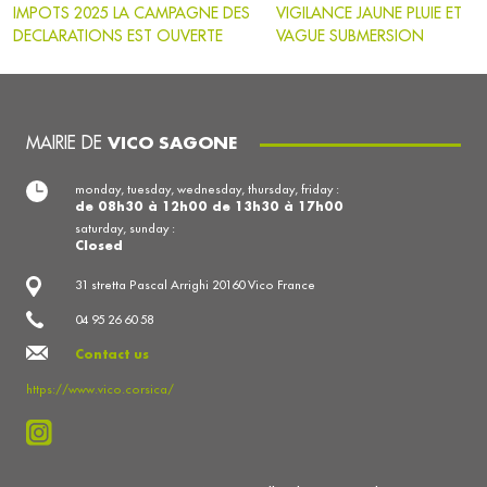
IMPOTS 2025 LA CAMPAGNE DES
VIGILANCE JAUNE PLUIE ET
DECLARATIONS EST OUVERTE
VAGUE SUBMERSION
MAIRIE DE
VICO SAGONE
monday, tuesday, wednesday, thursday, friday :
de 08h30 à 12h00 de 13h30 à 17h00
saturday, sunday :
Closed
31 stretta Pascal Arrighi 20160 Vico France
04 95 26 60 58
Contact us
https://www.vico.corsica/