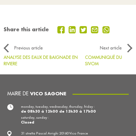
Share this article
Previous article
Next article
ANALYSE DES EAUX DE BAIGNADE EN
COMMUNIQUÉ DU
RIVIERE
SIVOM
MAIRIE DE
VICO SAGONE
monday, tuesday, wednesday, thursday, friday :
de 08h30 à 12h00 de 13h30 à 17h00
saturday, sunday :
Closed
31 stretta Pascal Arrighi 20160 Vico France