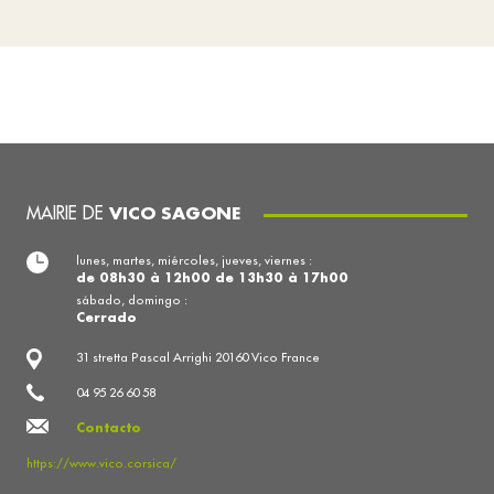
MAIRIE DE
VICO SAGONE
lunes, martes, miércoles, jueves, viernes :
de 08h30 à 12h00 de 13h30 à 17h00
sábado, domingo :
Cerrado
31 stretta Pascal Arrighi 20160 Vico France
04 95 26 60 58
Contacto
https://www.vico.corsica/