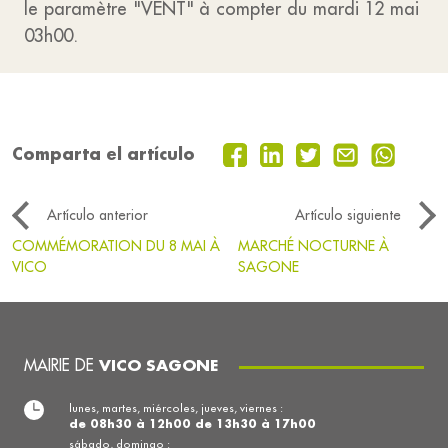
le paramètre "VENT" à compter du mardi 12 mai
03h00.
Comparta el artículo
Artículo anterior
Artículo siguiente
COMMÉMORATION DU 8 MAI À
MARCHÉ NOCTURNE À
VICO
SAGONE
MAIRIE DE
VICO SAGONE
lunes, martes, miércoles, jueves, viernes :
de 08h30 à 12h00 de 13h30 à 17h00
sábado, domingo :