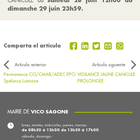
samedi 28 juin 12h00 au
CANICULE du
dimanche 29 juin 23h59.
Comparta el artículo
Artículo anterior
Artículo siguiente
Permanence CCI/CMAR/ADEC EPCI
VIGILANCE JAUNE CANICULE
Spelunca Liamone
PROLONGEE
MAIRIE DE
VICO SAGONE
lunes, martes, miércoles, jueves, viernes :
de 08h30 à 12h00 de 13h30 à 17h00
sábado, domingo :